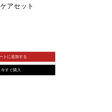
アケアセット
セ
ー
ル
価
格
ートに追加する
今すぐ購入