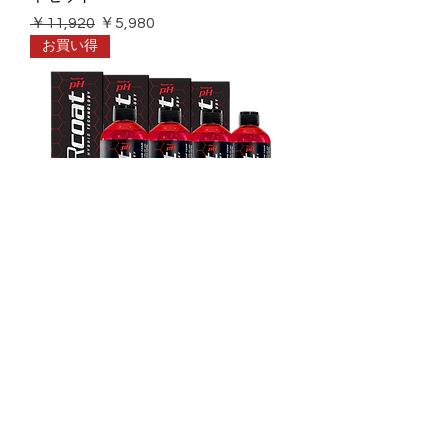
通常価格
セール価格
￥11,920
￥5,980
お買い得
OVERcoat pH+ 4本セット
通常価格
セール価格
￥9,920
￥4,980
お買い得