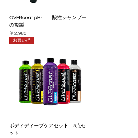
OVERcoat pH- 酸性シャンプー
の複製
価格
￥2,980
お買い得
ボディディープケアセット 5点セ
ット