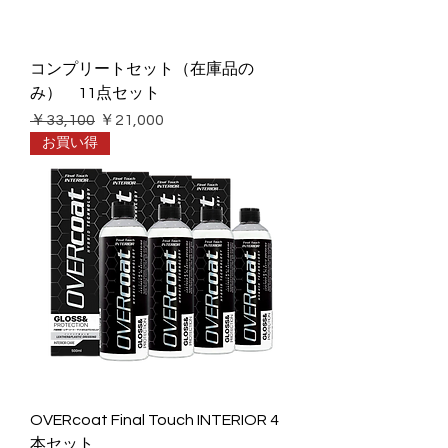
コンプリートセット（在庫品の
み） 11点セット
通常価格
セール価格
￥33,100
￥21,000
お買い得
OVERcoat Final Touch INTERIOR 4
本セット