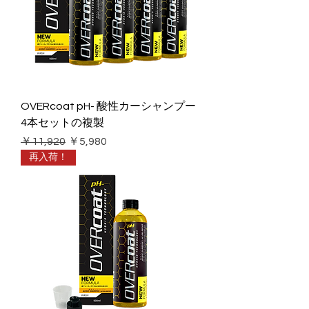
OVERcoat pH- 酸性カーシャンプー
4本セットの複製
通常価格
セール価格
￥11,920
￥5,980
再入荷！