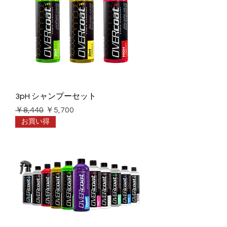
3pH シャンプーセット
通常価格
セール価格
￥8,440
￥5,700
お買い得